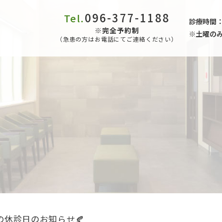
096-377-1188
Tel.
診療時間：9:0
※完全予約制
※土曜のみ9:
（急患の方はお電話にてご連絡ください）
の休診日のお知らせ🍂