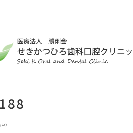
1188
さい）